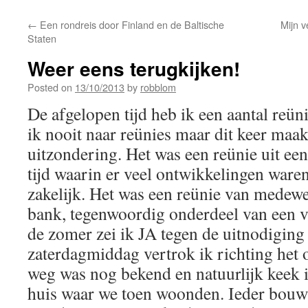
content
←
Een rondreis door Finland en de Baltische
Mijn v
Staten
Weer eens terugkijken!
Posted on
13/10/2013
by
robblom
De afgelopen tijd heb ik een aantal reü
ik nooit naar reünies maar dit keer maak
uitzondering. Het was een reünie uit ee
tijd waarin er veel ontwikkelingen waren
zakelijk. Het was een reünie van medewe
bank, tegenwoordig onderdeel van een v
de zomer zei ik JA tegen de uitnodigin
zaterdagmiddag vertrok ik richting het 
weg was nog bekend en natuurlijk keek i
huis waar we toen woonden. Ieder bouwd