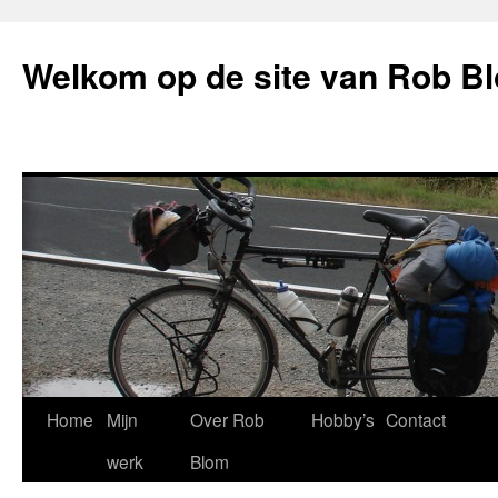
Welkom op de site van Rob B
Skip
Home
Mijn
Over Rob
Hobby’s
Contact
to
werk
Blom